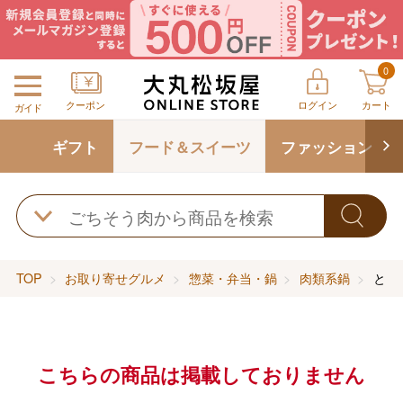
0
クーポン
ログイン
カート
ガイド
ギフト
フード＆スイーツ
ファッション
TOP
お取り寄せグルメ
惣菜・弁当・鍋
肉類系鍋
とり
こちらの商品は掲載しておりません