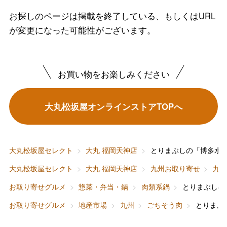
お探しのページは掲載を終了している、もしくはURL
が変更になった可能性がございます。
バレンタインチョコレート
お買い物をお楽しみください
フード＆スイーツ
ホワイトデー
大丸松坂屋オンラインストアTOPへ
大丸・松坂屋のギフト
ビューティー
母の日
ファッション
出産内祝い
父の日
大丸松坂屋セレクト
大丸 福岡天神店
とりまぶしの「博多水
ホーム＆インテリア
結婚内祝い
お中元
大丸松坂屋セレクト
大丸 福岡天神店
九州お取り寄せ
九
ベビー＆キッズ
お香典返し
お取り寄せグルメ
惣菜・弁当・鍋
肉類系鍋
とりまぶしの
敬老の日
お取り寄せグルメ
地産市場
九州
ごちそう肉
とりまぶ
快気祝い
お歳暮