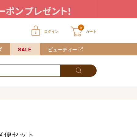
0
ログイン
カート
ートに商品が入っていません
ズ
SALE
ビューティー
メ便セット