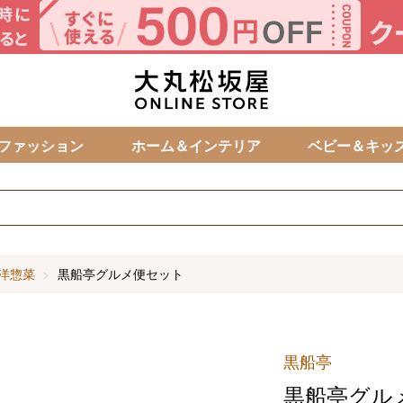
カ
ファッション
ホーム＆インテリア
ベビー＆キッ
洋惣菜
黒船亭グルメ便セット
黒船亭
黒船亭グル