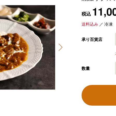
11,0
税込
送料込み
／
冷凍
承り百貨店
数量