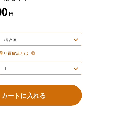
00
円
承り百貨店とは
カートに入れる