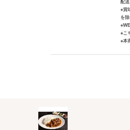
配送
※賞
を除
※W
※こ
※本