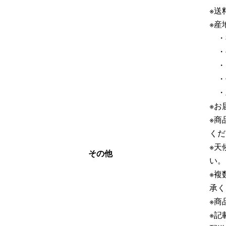
※送
※産
・
・
・
・
・
※お
※商
くだ
※天
その他
い。
※複
承く
※商
※記