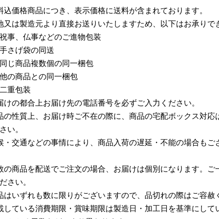
料込価格商品につき、表示価格に送料が含まれております。
地又は製造元より直接お送りいたしますため、以下はお承りで
祝事、仏事などのご進物包装
手さげ袋の同送
同じ商品複数個の同一梱包
他の商品との同一梱包
二重包装
届けの都合上お届け先の電話番号を必ずご入力ください。
品の性質上、お届け時ご不在の際に、商品の宅配ボックス対応
さい。
候・交通などの事情により、商品入荷の遅延・不能の場合もご
数の商品を配送でご注文の場合、お届けは個別になります。ご
ださい。
品はいずれも数に限りがございますので、品切れの際はご容赦
載している消費期限・賞味期限は製造日・加工日を基準にして