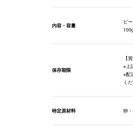
ビー
内容・容量
10
【賞
※上
保存期限
※配
くだ
特定原材料
卵・