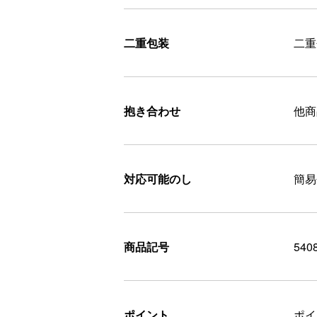
二重包装
二重
抱き合わせ
他商
対応可能のし
簡易
商品記号
540
ポイント
ポ