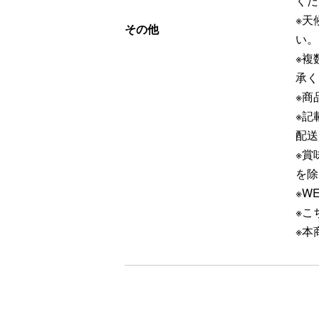
くだ
※天
その他
い。
※複
承く
※商
※記
配送
※賞
を除
※W
※こ
※本