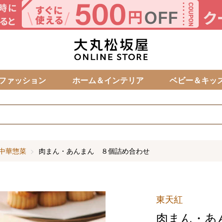
カ
ファッション
ホーム＆インテリア
ベビー＆キッ
中華惣菜
肉まん・あんまん ８個詰め合わせ
東天紅
肉まん・あ