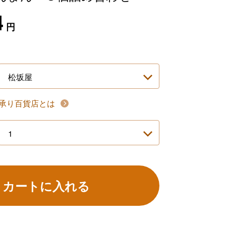
4
円
承り百貨店とは
カートに入れる