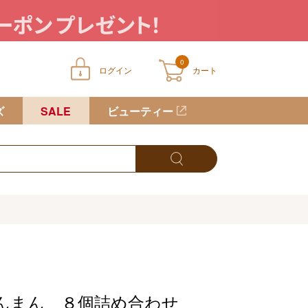
0
ログイン
カート
ートに商品が入っていません
ズ
SALE
ビューティー
んまん ８個詰め合わせ