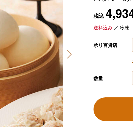
4,93
税込
送料込み
／
冷凍
承り百貨店
数量