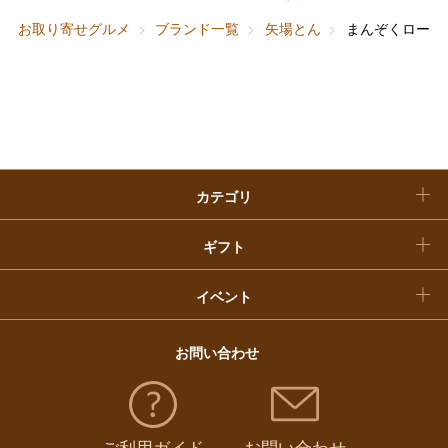
敬老の日
お取り寄せグルメ
ブランド一覧
矢場とん
まんぞくロース
快気祝い
お歳暮
入学内祝い
おせち料理
クリスマスケーキ
カテゴリ
福袋
ギフト
イベント
お問い合わせ
ご利用ガイド
お問い合わせ