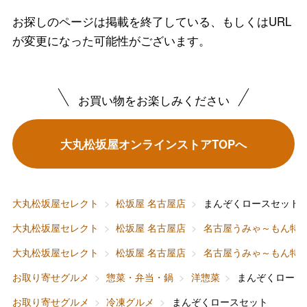
お探しのページは掲載を終了している、もしくはURL
が変更になった可能性がございます。
お買い物をお楽しみください
バレンタインチョコレート
大丸松坂屋オンラインストアTOPへ
フード＆スイーツ
ホワイトデー
大丸・松坂屋のギフト
ビューティー
母の日
大丸松坂屋セレクト
松坂屋 名古屋店
まんぞくロースセット
ファッション
出産内祝い
大丸松坂屋セレクト
松坂屋 名古屋店
名古屋うみゃ～もん特
父の日
大丸松坂屋セレクト
松坂屋 名古屋店
名古屋うみゃ～もん特
ホーム＆インテリア
結婚内祝い
お中元
お取り寄せグルメ
惣菜・弁当・鍋
洋惣菜
まんぞくロース
ベビー＆キッズ
お香典返し
お取り寄せグルメ
冷凍グルメ
まんぞくロースセット