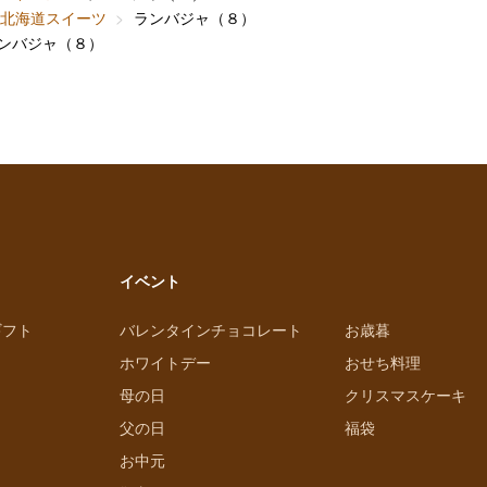
北海道スイーツ
ランバジャ（８）
ンバジャ（８）
イベント
ギフト
バレンタインチョコレート
お歳暮
ホワイトデー
おせち料理
母の日
クリスマスケーキ
父の日
福袋
お中元