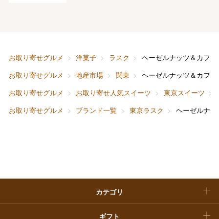
大丸・松坂屋のギフト
ビューティー
母の日
ファッション
出産内祝い
父の日
お取り寄せグルメ
洋菓子
ラスク
ヘーゼルナッツ＆カフェ
ホーム＆インテリア
結婚内祝い
お中元
お取り寄せグルメ
地産市場
関東
ヘーゼルナッツ＆カフェ
ベビー＆キッズ
お香典返し
お取り寄せグルメ
お取り寄せ人気スイーツ
東京スイーツ
敬老の日
お取り寄せグルメ
ブランド一覧
東京ラスク
ヘーゼルナッ
快気祝い
お歳暮
入学内祝い
おせち料理
クリスマスケーキ
カテゴリ
福袋
ギフト