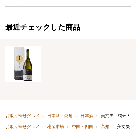
最近チェックした商品
バレンタインチョコレート
フード＆スイーツ
ホワイトデー
大丸・松坂屋のギフト
ビューティー
母の日
ファッション
出産内祝い
父の日
ホーム＆インテリア
結婚内祝い
お中元
ベビー＆キッズ
お香典返し
お取り寄せグルメ
日本酒・焼酎
日本酒
美丈夫 純米大吟
敬老の日
お取り寄せグルメ
地産市場
中国・四国
高知
美丈夫 
快気祝い
お歳暮