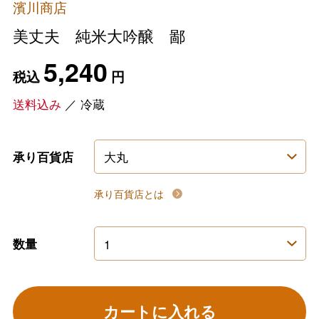
濱川商店
美丈夫 純米大吟醸 鄙
5,240
税込
円
送料込み
／
冷蔵
承り百貨店
承り百貨店とは
数量
カートに入れる