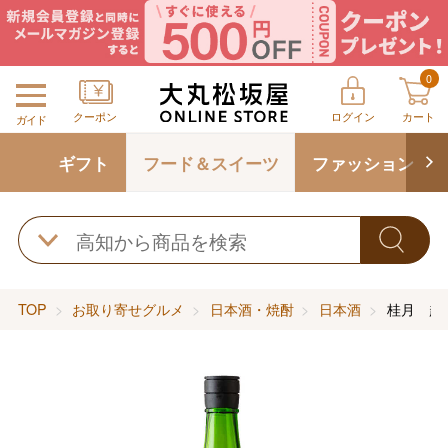
0
クーポン
ログイン
カート
ガイド
ギフト
フード＆スイーツ
ファッション
TOP
お取り寄せグルメ
日本酒・焼酎
日本酒
桂月 超