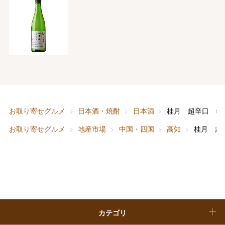
フード＆スイーツ
ホワイトデー
大丸・松坂屋のギフト
ビューティー
母の日
ファッション
出産内祝い
父の日
ホーム＆インテリア
結婚内祝い
お中元
ベビー＆キッズ
お香典返し
お取り寄せグルメ
日本酒・焼酎
日本酒
桂月 超辛口 特
敬老の日
お取り寄せグルメ
地産市場
中国・四国
高知
桂月 超
快気祝い
お歳暮
入学内祝い
おせち料理
クリスマスケーキ
カテゴリ
福袋