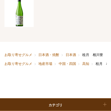
フード＆スイーツ
ホワイトデー
大丸・松坂屋のギフト
ビューティー
母の日
ファッション
出産内祝い
父の日
ホーム＆インテリア
結婚内祝い
お中元
ベビー＆キッズ
お香典返し
お取り寄せグルメ
日本酒・焼酎
日本酒
桂月 相川誉 山
敬老の日
お取り寄せグルメ
地産市場
中国・四国
高知
桂月 相
快気祝い
お歳暮
入学内祝い
おせち料理
クリスマスケーキ
カテゴリ
福袋