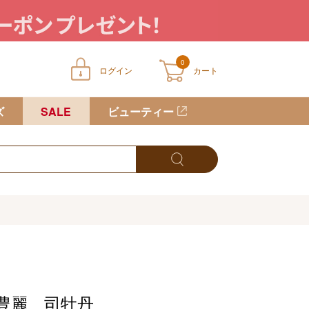
0
ログイン
カート
ートに商品が入っていません
ズ
SALE
ビューティー
豊麗 司牡丹