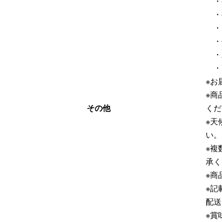
・
・
・
・
・
・
※お
※商
その他
くだ
※天
い。
※複
承く
※商
※記
配送
※賞