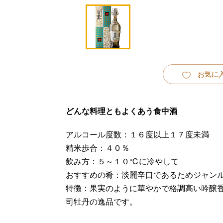
お気に
どんな料理ともよくあう食中酒
アルコール度数：１６度以上１７度未満
精米歩合：４０％
飲み方：５～１０℃に冷やして
おすすめの肴：淡麗辛口であるためジャン
特徴：果実のように華やかで格調高い吟醸
司牡丹の逸品です。