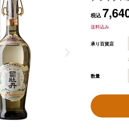
7,64
税込
送料込み
承り百貨店
数量