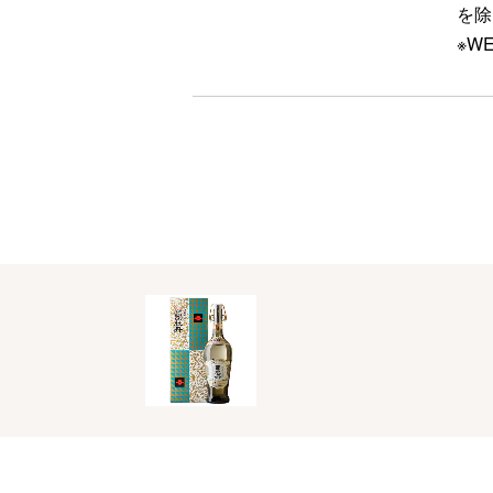
を除
※W