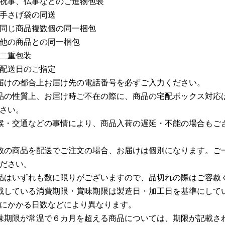
祝事、仏事などのご進物包装
手さげ袋の同送
同じ商品複数個の同一梱包
他の商品との同一梱包
二重包装
配送日のご指定
届けの都合上お届け先の電話番号を必ずご入力ください。
品の性質上、お届け時ご不在の際に、商品の宅配ボックス対応
さい。
候・交通などの事情により、商品入荷の遅延・不能の場合もご
数の商品を配送でご注文の場合、お届けは個別になります。ご
ださい。
品はいずれも数に限りがございますので、品切れの際はご容赦
載している消費期限・賞味期限は製造日・加工日を基準にして
にかかる日数などにより異なります。
味期限が常温で６カ月を超える商品については、期限が記載さ