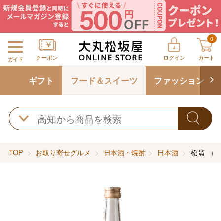
0
クーポン
ログイン
カート
ガイド
ギフト
フード＆スイーツ
ファッション
TOP
お取り寄せグルメ
日本酒・焼酎
日本酒
松翁 に