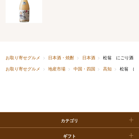
大丸・松坂屋のギフト
ビューティー
母の日
ファッション
出産内祝い
父の日
ホーム＆インテリア
結婚内祝い
お中元
ベビー＆キッズ
お香典返し
お取り寄せグルメ
日本酒・焼酎
日本酒
松翁 にごり酒
敬老の日
お取り寄せグルメ
地産市場
中国・四国
高知
松翁 に
快気祝い
お歳暮
入学内祝い
おせち料理
クリスマスケーキ
カテゴリ
福袋
ギフト