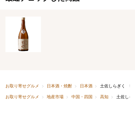
バレンタインチョコレート
フード＆スイーツ
ホワイトデー
大丸・松坂屋のギフト
ビューティー
母の日
ファッション
出産内祝い
父の日
ホーム＆インテリア
結婚内祝い
お中元
ベビー＆キッズ
お香典返し
お取り寄せグルメ
日本酒・焼酎
日本酒
土佐しらぎく 斬
敬老の日
お取り寄せグルメ
地産市場
中国・四国
高知
土佐しら
快気祝い
お歳暮
入学内祝い
おせち料理
クリスマスケーキ