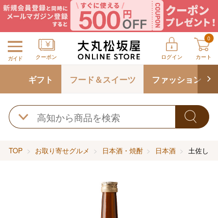
0
クーポン
ログイン
カート
ガイド
ギフト
フード＆スイーツ
ファッション
TOP
お取り寄せグルメ
日本酒・焼酎
日本酒
土佐しら