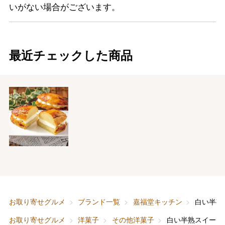
いがない場合がございます。
最近チェックした商品
バレンタインチョコレート
フード＆スイーツ
ホワイトデー
お取り寄せグルメ
ブランド一覧
嘉福堂キッチン
白い半熟
大丸・松坂屋のギフト
ビューティー
母の日
お取り寄せグルメ
洋菓子
その他洋菓子
白い半熟スイート