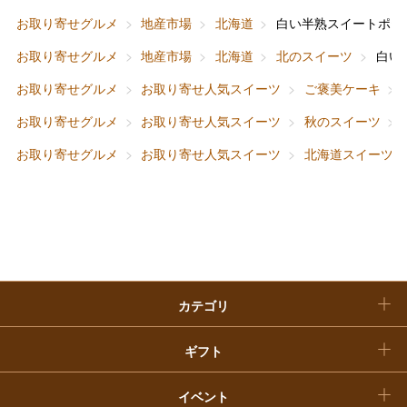
ファッション
出産内祝い
お取り寄せグルメ
地産市場
北海道
白い半熟スイートポテ
父の日
お取り寄せグルメ
地産市場
北海道
北のスイーツ
白い
ホーム＆インテリア
結婚内祝い
お中元
お取り寄せグルメ
お取り寄せ人気スイーツ
ご褒美ケーキ
ベビー＆キッズ
お香典返し
お取り寄せグルメ
お取り寄せ人気スイーツ
秋のスイーツ
敬老の日
お取り寄せグルメ
お取り寄せ人気スイーツ
北海道スイーツ
快気祝い
お歳暮
入学内祝い
おせち料理
クリスマスケーキ
カテゴリ
福袋
ギフト
イベント