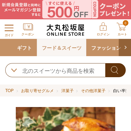
0
クーポン
ログイン
カート
ガイド
ギフト
フード＆スイーツ
ファッション
TOP
お取り寄せグルメ
洋菓子
その他洋菓子
白い半熟