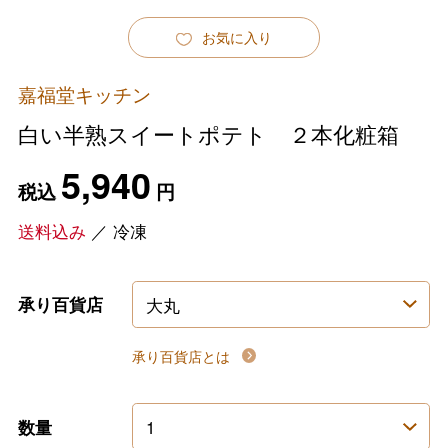
お気に入り
嘉福堂キッチン
白い半熟スイートポテト ２本化粧箱
5,940
税込
円
送料込み
／
冷凍
承り百貨店
承り百貨店とは
数量