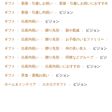
ギフト
新築・引越しお祝い
新築・引越しお祝いにおすすめ
ギフト
新築・引越し内祝い
ピジョン
バレンタインチョコレート
ギフト
出産内祝い
ピジョン
フード＆スイーツ
ホワイトデー
ギフト
出産内祝い
贈り先別
親や親戚
ピジョン
大丸・松坂屋のギフト
ビューティー
母の日
ギフト
出産内祝い
贈り先別
お子様のいるファミリー
ファッション
出産内祝い
ギフト
出産内祝い
贈り先別
仲の良い友人
ピジョン
父の日
ギフト
出産内祝い
贈り先別
同僚などグループ
ピジョ
ホーム＆インテリア
結婚内祝い
お中元
ギフト
出産内祝い
出産内祝いにおすすめ
ピジョン
ベビー＆キッズ
お香典返し
ギフト
昇進・退職お祝い
ピジョン
敬老の日
ホーム＆インテリア
カタログギフト
ピジョン
快気祝い
お歳暮
入学内祝い
おせち料理