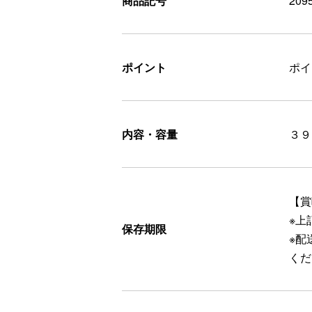
商品記号
209
ポイント
ポ
内容・容量
３９
【賞
※上
保存期限
※配
くだ