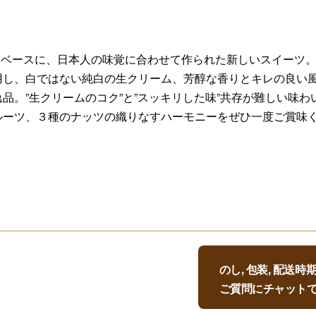
ータ」をベースに、日本人の味覚に合わせて作られた新しいスイーツ
用し、白ではない純白の生クリーム、芳醇な香りとキレの良い
品。”生クリームのコク”と”スッキリした味”共存が難しい味
ルーツ、３種のナッツの織りなすハーモニーをぜひ一度ご賞味
のし, 包装, 配送
ご質問にチャット