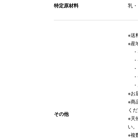
特定原材料
乳・
※送
※産
・
・
・
・
・
※お
※商
くだ
その他
※天
い。
※複