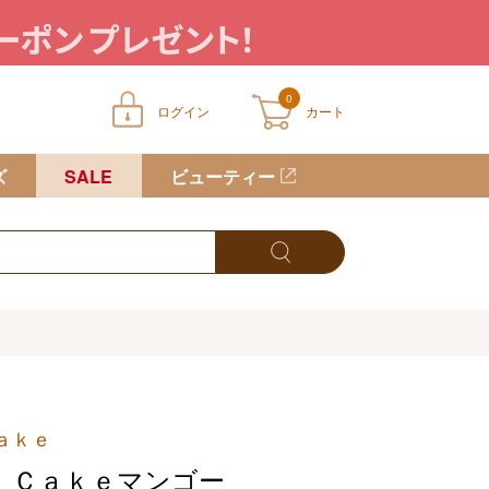
0
ログイン
カート
ートに商品が入っていません
ズ
SALE
ビューティー
ａｋｅ
ｌＣａｋｅマンゴー