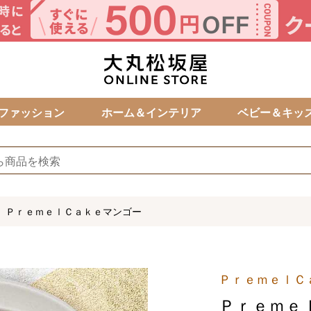
カ
ファッション
ホーム＆インテリア
ベビー＆キッ
ＰｒｅｍｅｌＣａｋｅマンゴー
ＰｒｅｍｅｌＣ
Ｐｒｅｍｅ