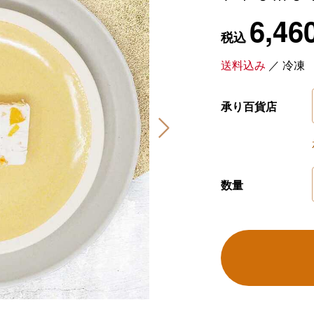
6,46
税込
送料込み
／
冷凍
承り百貨店
数量