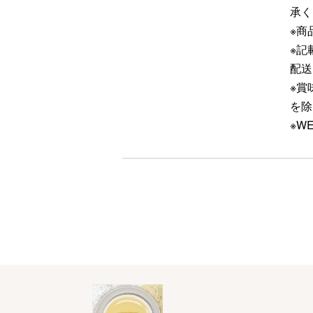
承く
※商
※記
配送
※賞
を除
※W