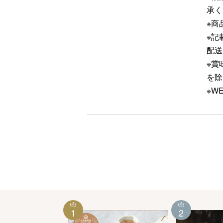
承く
※商
※記
配送
※賞
を除
※W
1
2