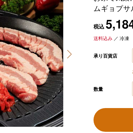
ムギョプサ
5,18
税込
送料込み
／
冷凍
承り百貨店
数量