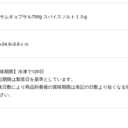
サムギョプサル700g スパイスソルト１０g
6×34.9×5.6ｃｍ
味期限】冷凍で120日
記期限は製造日を基準としています。
送日数により商品到着後の賞味期限は表記の日数より短くなる
さい。