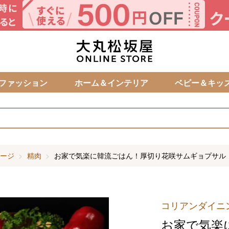
カ
ファッション
ホーム＆インテリア
ベビー＆キッ
ージ
精肉
お家で気楽に韓流ごはん！厚切り花咲サムギョプサル
コリアンダイニ
お家で気楽