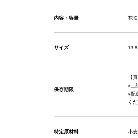
内容・容量
花咲
サイズ
13.
【賞
※上
保存期限
※配
くだ
特定原材料
小麦