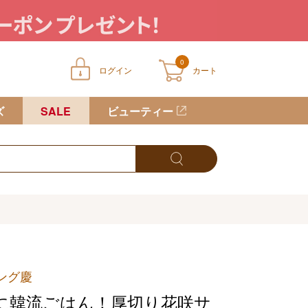
0
ログイン
カート
ートに商品が入っていません
ズ
SALE
ビューティー
ング慶
に韓流ごはん！厚切り花咲サ