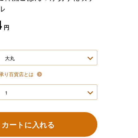
ル
4
円
承り百貨店とは
カートに入れる