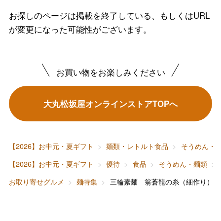
お探しのページは掲載を終了している、もしくはURL
が変更になった可能性がございます。
バレンタインチョコレート
フード＆スイーツ
ホワイトデー
お買い物をお楽しみください
大丸・松坂屋のギフト
ビューティー
母の日
大丸松坂屋オンラインストアTOPへ
ファッション
出産内祝い
父の日
ホーム＆インテリア
結婚内祝い
お中元
【2026】お中元・夏ギフト
麺類・レトルト食品
そうめん・
ベビー＆キッズ
お香典返し
【2026】お中元・夏ギフト
優待
食品
そうめん・麺類
敬老の日
お取り寄せグルメ
麺特集
三輪素麺 翁蒼龍の糸（細作り）
快気祝い
お歳暮
入学内祝い
おせち料理