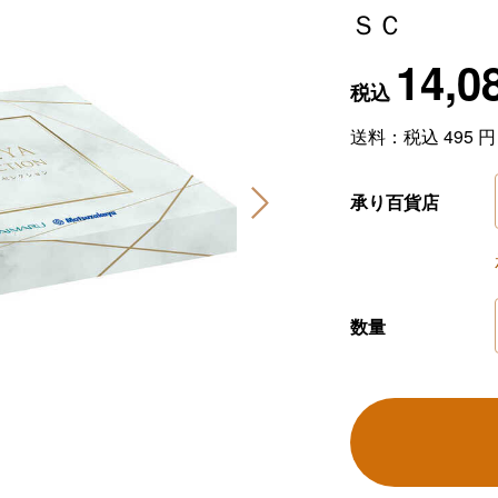
ＳＣ
14,0
税込
送料：税込
495
円
承り百貨店
数量