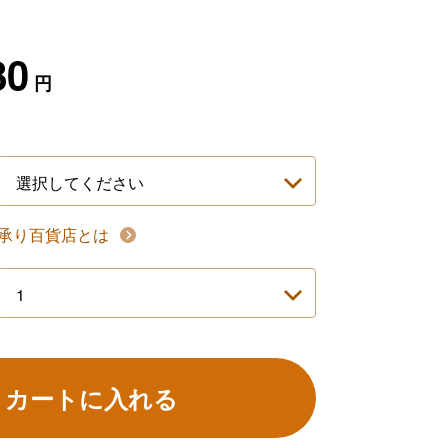
80
円
承り百貨店とは
カートに入れる