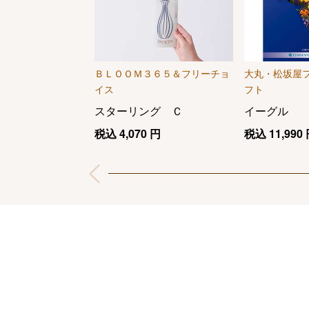
ＢＬＯＯＭ３６５＆フリーチョ
大丸・松坂屋
イス
フト
スターリング Ｃ
イーグル
税込
4,070
円
税込
11,990