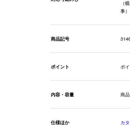
（蝶
事）
商品記号
314
ポイント
ポ
内容・容量
商品
仕様ほか
カタ