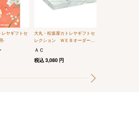
トレヤギフトセ
大丸・松坂屋カトレヤギフトセ
大丸・松坂屋カト
用-
レクション ＷＥＢオーダーカ
レクション-慶事用
ード
ー
ＡＣ
ＥＳアトラス
税込
3,080
円
税込
5,390
円