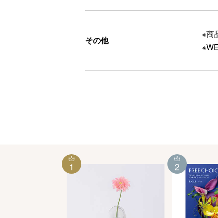
※商
その他
※W
1
2