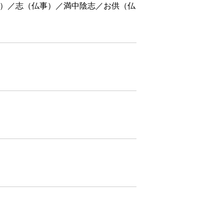
）／志（仏事）／満中陰志／お供（仏