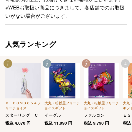
※WEBお取扱い商品につきまして、各店舗でのお取扱
いがない場合がございます。
人気ランキング
4
1
2
3
ＢＬＯＯＭ３６５＆フ
大丸・松坂屋フリーチ
大丸・松坂屋フリーチ
大丸
リーチョイス
ョイスギフト
ョイスギフト
ギフ
慶事用
スターリング Ｃ
イーグル
ファルコン
ＥＳ
税込
4,070
円
税込
11,990
円
税込
9,790
円
税