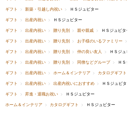
ギフト
新築・引越し内祝い
ＨＳジュピター
ギフト
出産内祝い
ＨＳジュピター
バレンタインチョコレート
ギフト
出産内祝い
贈り先別
親や親戚
ＨＳジュピター
フード＆スイーツ
ホワイトデー
ギフト
出産内祝い
贈り先別
お子様のいるファミリー
大丸・松坂屋のギフト
ビューティー
母の日
ギフト
出産内祝い
贈り先別
仲の良い友人
ＨＳジュピ
ファッション
出産内祝い
ギフト
出産内祝い
贈り先別
同僚などグループ
ＨＳジ
父の日
ギフト
出産内祝い
ホーム＆インテリア
カタログギフト
ホーム＆インテリア
結婚内祝い
お中元
ギフト
出産内祝い
出産内祝いにおすすめ
ＨＳジュピター
ベビー＆キッズ
お香典返し
ギフト
昇進・退職お祝い
ＨＳジュピター
敬老の日
ホーム＆インテリア
カタログギフト
ＨＳジュピター
快気祝い
お歳暮
入学内祝い
おせち料理