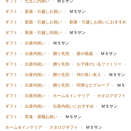
ギフト
七五三内祝い
ＭＳサン
ギフト
新築・引越しお祝い
ＭＳサン
ギフト
新築・引越しお祝い
新築・引越しお祝いにおすすめ
ギフト
新築・引越し内祝い
ＭＳサン
ギフト
出産内祝い
ＭＳサン
バレンタインチョコレート
ギフト
出産内祝い
贈り先別
親や親戚
ＭＳサン
フード＆スイーツ
ホワイトデー
ギフト
出産内祝い
贈り先別
お子様のいるファミリー
大丸・松坂屋のギフト
ビューティー
母の日
ギフト
出産内祝い
贈り先別
仲の良い友人
ＭＳサン
ファッション
出産内祝い
ギフト
出産内祝い
贈り先別
同僚などグループ
ＭＳサ
父の日
ギフト
出産内祝い
ホーム＆インテリア
カタログギフト
ホーム＆インテリア
結婚内祝い
お中元
ギフト
出産内祝い
出産内祝いにおすすめ
ＭＳサン
ベビー＆キッズ
お香典返し
ギフト
昇進・退職お祝い
ＭＳサン
敬老の日
ホーム＆インテリア
カタログギフト
ＭＳサン
快気祝い