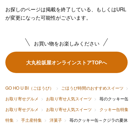
お探しのページは掲載を終了している、もしくはURL
が変更になった可能性がございます。
バレンタインチョコレート
お買い物をお楽しみください
フード＆スイーツ
ホワイトデー
大丸松坂屋オンラインストアTOPへ
大丸・松坂屋のギフト
ビューティー
母の日
ファッション
出産内祝い
父の日
GO HO U BI（ごほうび）
ごほうび時間のおすすめスイーツ
ホーム＆インテリア
結婚内祝い
お中元
お取り寄せグルメ
お取り寄せ人気スイーツ
苺のクッキー缶～
ベビー＆キッズ
お香典返し
お取り寄せグルメ
お取り寄せ人気スイーツ
クッキー缶特集
敬老の日
特集
手土産特集
洋菓子
苺のクッキー缶～クジラの夏休み
快気祝い
お歳暮