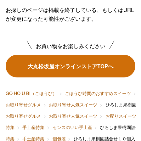
お探しのページは掲載を終了している、もしくはURL
が変更になった可能性がございます。
お買い物をお楽しみください
大丸松坂屋オンラインストアTOPへ
バレンタインチョコレート
フード＆スイーツ
ホワイトデー
GO HO U BI（ごほうび）
ごほうび時間のおすすめスイーツ
大丸・松坂屋のギフト
ビューティー
母の日
お取り寄せグルメ
お取り寄せ人気スイーツ
ひろしま果樹園詰
ファッション
出産内祝い
お取り寄せグルメ
お取り寄せ人気スイーツ
お配りスイーツ
父の日
特集
手土産特集
センスのいい手土産
ひろしま果樹園詰合
ホーム＆インテリア
結婚内祝い
お中元
特集
手土産特集
個包装
ひろしま果樹園詰合せ１０個入