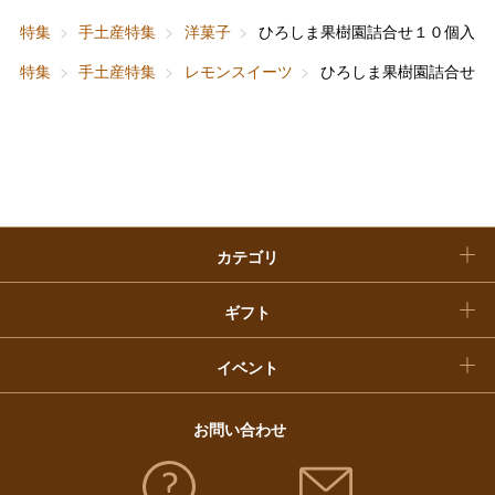
ベビー＆キッズ
お香典返し
特集
手土産特集
洋菓子
ひろしま果樹園詰合せ１０個入
敬老の日
特集
手土産特集
レモンスイーツ
ひろしま果樹園詰合せ１
快気祝い
お歳暮
入学内祝い
おせち料理
クリスマスケーキ
カテゴリ
福袋
ギフト
イベント
お問い合わせ