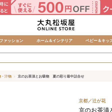
カ
ファッション
ホーム＆インテリア
ベビー＆キッ
物・汁物
京のお茶漬とお吸物 夏の彩り最中詰合せ
京都／辻が花
京のお茶漬