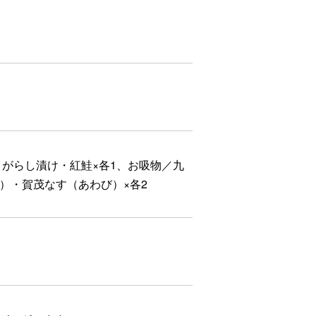
うがらし漬け・紅鮭×各1、お吸物／九
）・賀茂なす（あわび）×各2