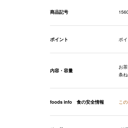
商品記号
156
ポイント
ポ
お茶
内容・容量
条ね
foods info 食の安全情報
この