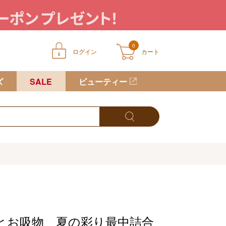
0
ログイン
カート
ートに商品が入っていません
ズ
SALE
ビューティー
とお吸物 夏の彩り最中詰合