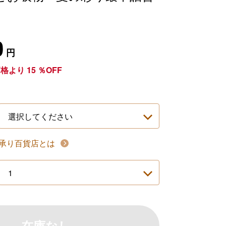
0
円
価格より
15
％OFF
承り百貨店とは
在庫なし