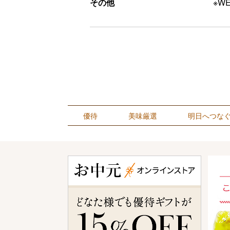
その他
※W
優待
美味厳選
明日へつな