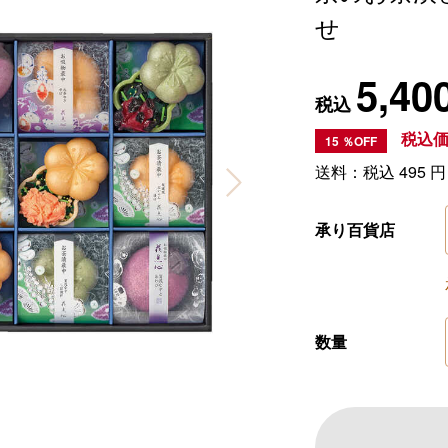
せ
5,40
税込
税込
15
％OFF
送料：税込
495
円
承り百貨店
数量