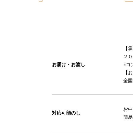
【承
２０
お届け・お渡し
※コ
【お
全国
お中
対応可能のし
簡易