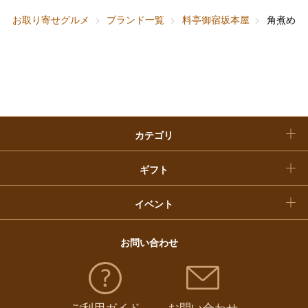
敬老の日
お取り寄せグルメ
ブランド一覧
料亭御宿坂本屋
角煮めし
快気祝い
お歳暮
入学内祝い
おせち料理
クリスマスケーキ
カテゴリ
福袋
ギフト
イベント
お問い合わせ
ご利用ガイド
お問い合わせ