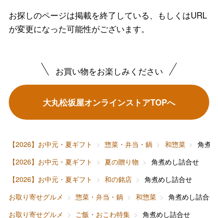
お探しのページは掲載を終了している、もしくはURL
が変更になった可能性がございます。
お買い物をお楽しみください
バレンタインチョコレート
大丸松坂屋オンラインストアTOPへ
フード＆スイーツ
ホワイトデー
大丸・松坂屋のギフト
ビューティー
母の日
【2026】お中元・夏ギフト
惣菜・弁当・鍋
和惣菜
角煮
ファッション
出産内祝い
【2026】お中元・夏ギフト
夏の贈り物
角煮めし詰合せ
父の日
【2026】お中元・夏ギフト
和の銘店
角煮めし詰合せ
ホーム＆インテリア
結婚内祝い
お中元
お取り寄せグルメ
惣菜・弁当・鍋
和惣菜
角煮めし詰合せ
ベビー＆キッズ
お香典返し
お取り寄せグルメ
ご飯・おこわ特集
角煮めし詰合せ