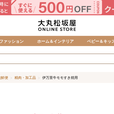
カ
ファッション
ホーム＆インテリア
ベビー＆キッ
旬鮮便
精肉・加工品
伊万里牛モモすき焼用