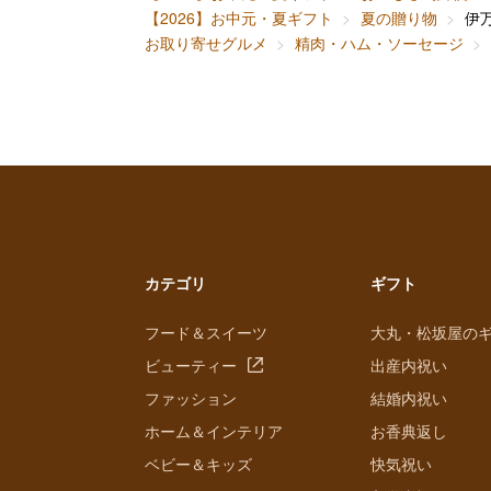
【2026】お中元・夏ギフト
夏の贈り物
伊
お取り寄せグルメ
精肉・ハム・ソーセージ
カテゴリ
ギフト
フード＆スイーツ
大丸・松坂屋の
ビューティー
出産内祝い
ファッション
結婚内祝い
ホーム＆インテリア
お香典返し
ベビー＆キッズ
快気祝い