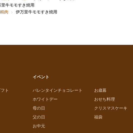
万里牛モモすき焼用
精肉
伊万里牛モモすき焼用
イベント
ギフト
バレンタインチョコレート
お歳暮
ホワイトデー
おせち料理
母の日
クリスマスケーキ
父の日
福袋
お中元