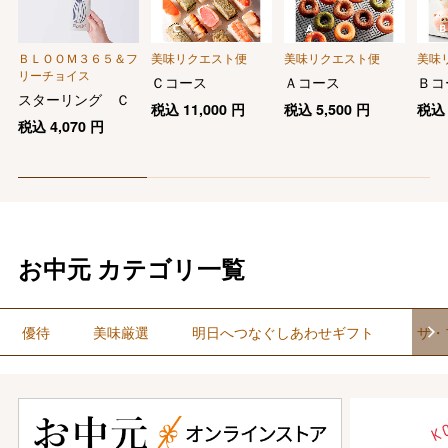
ＢＬＯＯＭ３６５＆フ
美味リクエスト便
美味リクエスト便
美味
リーチョイス
Ｃコース
Ａコース
Ｂコ
スターリング Ｃ
税込
11,000
円
税込
5,500
円
税
税込
4,070
円
お中元 カテゴリ一覧
優待
美味厳選
明日へつなぐしあわせギフト
ザ・