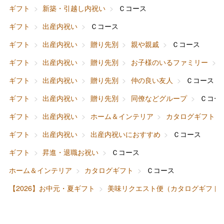
ギフト
新築・引越し内祝い
Ｃコース
ギフト
出産内祝い
Ｃコース
ギフト
出産内祝い
贈り先別
親や親戚
Ｃコース
バレンタインチョコレート
ギフト
出産内祝い
贈り先別
お子様のいるファミリー
フード＆スイーツ
ホワイトデー
ギフト
出産内祝い
贈り先別
仲の良い友人
Ｃコース
大丸・松坂屋のギフト
ビューティー
母の日
ギフト
出産内祝い
贈り先別
同僚などグループ
Ｃコー
ファッション
出産内祝い
ギフト
出産内祝い
ホーム＆インテリア
カタログギフト
父の日
ギフト
出産内祝い
出産内祝いにおすすめ
Ｃコース
ホーム＆インテリア
結婚内祝い
お中元
ギフト
昇進・退職お祝い
Ｃコース
ベビー＆キッズ
お香典返し
ホーム＆インテリア
カタログギフト
Ｃコース
敬老の日
【2026】お中元・夏ギフト
美味リクエスト便（カタログギフト
快気祝い
お歳暮
入学内祝い