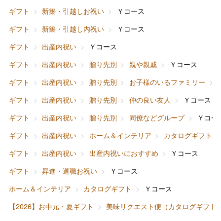
ギフト
新築・引越しお祝い
Ｙコース
ギフト
新築・引越し内祝い
Ｙコース
ギフト
出産内祝い
Ｙコース
ギフト
出産内祝い
贈り先別
親や親戚
Ｙコース
バレンタインチョコレート
ギフト
出産内祝い
贈り先別
お子様のいるファミリー
フード＆スイーツ
ホワイトデー
ギフト
出産内祝い
贈り先別
仲の良い友人
Ｙコース
大丸・松坂屋のギフト
ビューティー
母の日
ギフト
出産内祝い
贈り先別
同僚などグループ
Ｙコー
ファッション
出産内祝い
ギフト
出産内祝い
ホーム＆インテリア
カタログギフト
父の日
ギフト
出産内祝い
出産内祝いにおすすめ
Ｙコース
ホーム＆インテリア
結婚内祝い
お中元
ギフト
昇進・退職お祝い
Ｙコース
ベビー＆キッズ
お香典返し
ホーム＆インテリア
カタログギフト
Ｙコース
敬老の日
【2026】お中元・夏ギフト
美味リクエスト便（カタログギフト
快気祝い
お歳暮