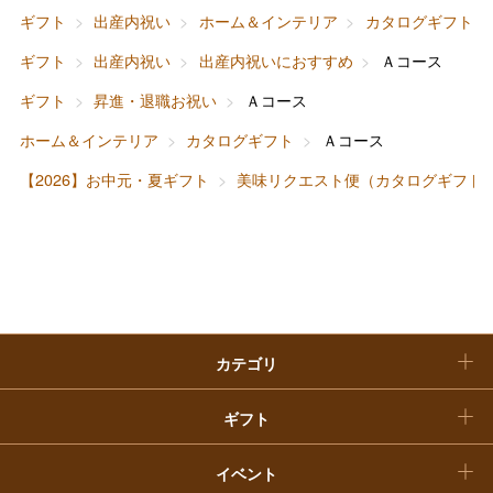
ファッション
出産内祝い
ギフト
出産内祝い
ホーム＆インテリア
カタログギフト
父の日
ギフト
出産内祝い
出産内祝いにおすすめ
Ａコース
ホーム＆インテリア
結婚内祝い
お中元
ギフト
昇進・退職お祝い
Ａコース
ベビー＆キッズ
お香典返し
ホーム＆インテリア
カタログギフト
Ａコース
敬老の日
【2026】お中元・夏ギフト
美味リクエスト便（カタログギフト
快気祝い
お歳暮
入学内祝い
おせち料理
クリスマスケーキ
カテゴリ
福袋
ギフト
イベント