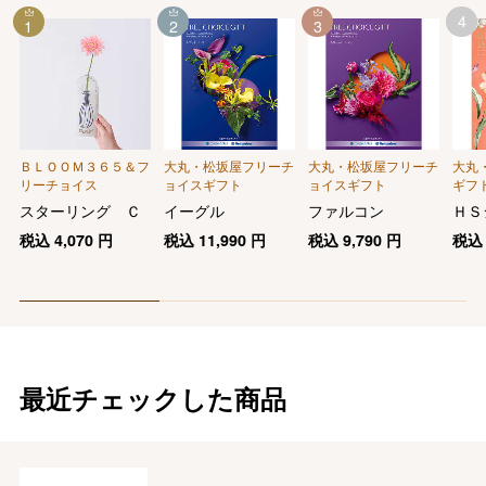
4
1
2
3
ＢＬＯＯＭ３６５＆フ
大丸・松坂屋フリーチ
大丸・松坂屋フリーチ
大丸
リーチョイス
ョイスギフト
ョイスギフト
ギフ
慶事用
スターリング Ｃ
イーグル
ファルコン
ＨＳ
税込
4,070
円
税込
11,990
円
税込
9,790
円
税
最近チェックした商品