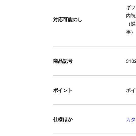
ギフ
内祝
対応可能のし
（蝶
事）
商品記号
310
ポイント
ポ
仕様ほか
カタ