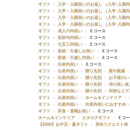
ギフト
入学・入園祝いのお返し （入学･入園
ギフト
入学・入園祝いのお返し （入学･入園
ギフト
入学・入園祝いのお返し （入学･入園
ギフト
入学・入園祝いのお返し （入学･入園
ギフト
成人の内祝い
Ｅコース
ギフト
初節句内祝い
Ｅコース
ギフト
七五三内祝い
Ｅコース
ギフト
新築・引越しお祝い
Ｅコース
ギフト
新築・引越し内祝い
Ｅコース
ギフト
出産内祝い
Ｅコース
ギフト
出産内祝い
贈り先別
親や親戚
ギフト
出産内祝い
贈り先別
お子様のい
ギフト
出産内祝い
贈り先別
仲の良い友
ギフト
出産内祝い
贈り先別
同僚などグ
ギフト
出産内祝い
ホーム＆インテリア
ギフト
出産内祝い
出産内祝いにおすすめ
ギフト
昇進・退職お祝い
Ｅコース
ホーム＆インテリア
カタログギフト
Ｅコー
【2026】お中元・夏ギフト
美味リクエスト便