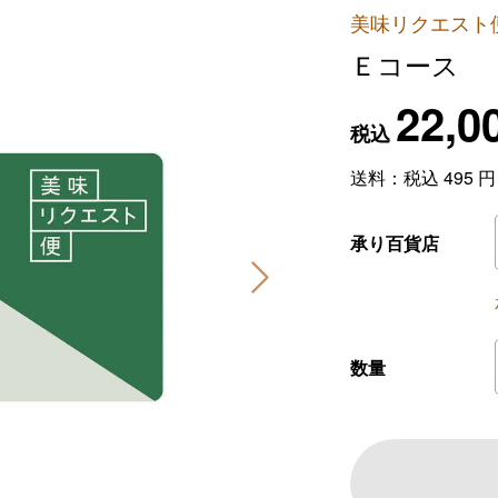
美味リクエスト
Ｅコース
22,0
税込
送料：税込
495
円
承り百貨店
数量