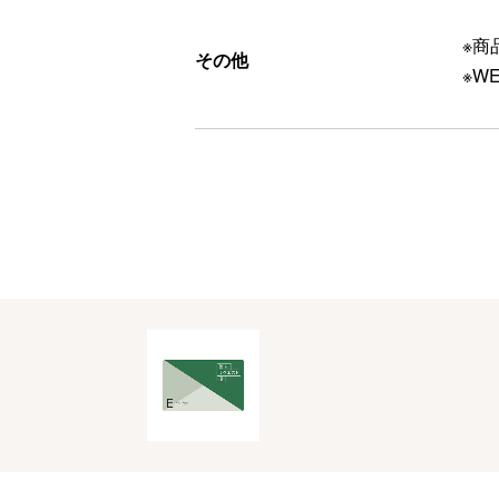
※商
その他
※W