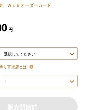
便 ＷＥＢオーダーカード
00
円
承り百貨店とは
販売開始前