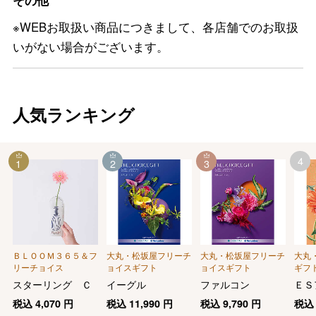
※WEBお取扱い商品につきまして、各店舗でのお取扱
いがない場合がございます。
人気ランキング
4
1
2
3
ＢＬＯＯＭ３６５＆フ
大丸・松坂屋フリーチ
大丸・松坂屋フリーチ
大丸
リーチョイス
ョイスギフト
ョイスギフト
ギフ
慶事用
スターリング Ｃ
イーグル
ファルコン
ＥＳ
税込
4,070
円
税込
11,990
円
税込
9,790
円
税