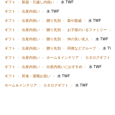
ギフト
新築・引越し内祝い
水 TWF
ギフト
出産内祝い
水 TWF
バレンタインチョコレート
ギフト
出産内祝い
贈り先別
親や親戚
水 TWF
フード＆スイーツ
ホワイトデー
ギフト
出産内祝い
贈り先別
お子様のいるファミリー
大丸・松坂屋のギフト
ビューティー
母の日
ギフト
出産内祝い
贈り先別
仲の良い友人
水 TWF
ファッション
出産内祝い
ギフト
出産内祝い
贈り先別
同僚などグループ
水 TW
父の日
ギフト
出産内祝い
ホーム＆インテリア
カタログギフト
ホーム＆インテリア
結婚内祝い
お中元
ギフト
出産内祝い
出産内祝いにおすすめ
水 TWF
ベビー＆キッズ
お香典返し
ギフト
昇進・退職お祝い
水 TWF
敬老の日
ホーム＆インテリア
カタログギフト
水 TWF
快気祝い
お歳暮
入学内祝い
おせち料理