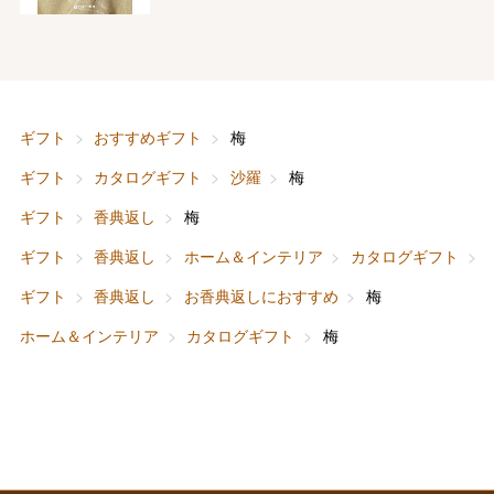
バレンタインチョコレート
フード＆スイーツ
ホワイトデー
大丸・松坂屋のギフト
ビューティー
母の日
ギフト
おすすめギフト
梅
ファッション
出産内祝い
ギフト
カタログギフト
沙羅
梅
父の日
ギフト
香典返し
梅
ホーム＆インテリア
結婚内祝い
お中元
ギフト
香典返し
ホーム＆インテリア
カタログギフト
ベビー＆キッズ
お香典返し
ギフト
香典返し
お香典返しにおすすめ
梅
敬老の日
ホーム＆インテリア
カタログギフト
梅
快気祝い
お歳暮
入学内祝い
おせち料理
クリスマスケーキ