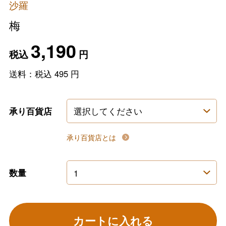
沙羅
梅
3,190
税込
円
送料：税込
495
円
承り百貨店
承り百貨店とは
数量
カートに入れる