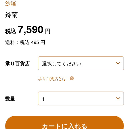
沙羅
鈴蘭
7,590
税込
円
送料：税込
495
円
承り百貨店
承り百貨店とは
数量
カートに入れる