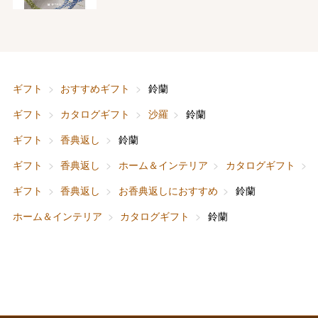
バレンタインチョコレート
フード＆スイーツ
ホワイトデー
大丸・松坂屋のギフト
ビューティー
母の日
ギフト
おすすめギフト
鈴蘭
ファッション
出産内祝い
ギフト
カタログギフト
沙羅
鈴蘭
父の日
ギフト
香典返し
鈴蘭
ホーム＆インテリア
結婚内祝い
お中元
ギフト
香典返し
ホーム＆インテリア
カタログギフト
ベビー＆キッズ
お香典返し
ギフト
香典返し
お香典返しにおすすめ
鈴蘭
敬老の日
ホーム＆インテリア
カタログギフト
鈴蘭
快気祝い
お歳暮
入学内祝い
おせち料理
クリスマスケーキ