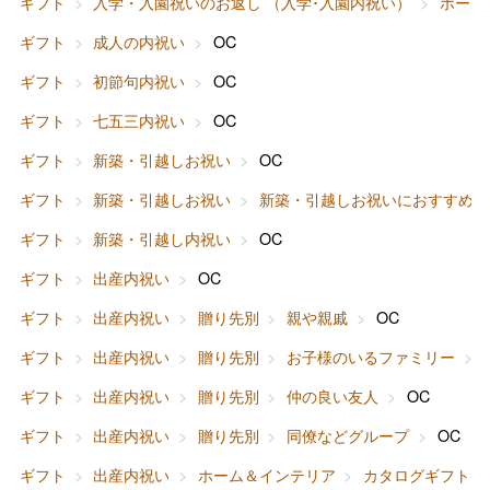
ギフト
入学・入園祝いのお返し （入学･入園内祝い）
ホーム
ギフト
成人の内祝い
OC
ギフト
初節句内祝い
OC
ギフト
七五三内祝い
OC
ギフト
新築・引越しお祝い
OC
ギフト
新築・引越しお祝い
新築・引越しお祝いにおすすめ
ギフト
新築・引越し内祝い
OC
ギフト
出産内祝い
OC
バレンタインチョコレート
ギフト
出産内祝い
贈り先別
親や親戚
OC
フード＆スイーツ
ホワイトデー
ギフト
出産内祝い
贈り先別
お子様のいるファミリー
大丸・松坂屋のギフト
ビューティー
母の日
ギフト
出産内祝い
贈り先別
仲の良い友人
OC
ファッション
出産内祝い
ギフト
出産内祝い
贈り先別
同僚などグループ
OC
父の日
ギフト
出産内祝い
ホーム＆インテリア
カタログギフト