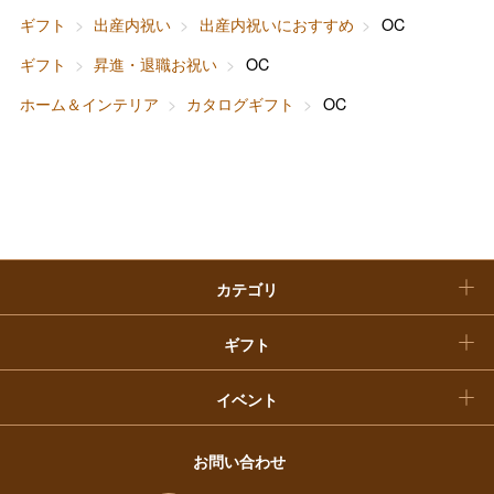
ホーム＆インテリア
結婚内祝い
お中元
ギフト
出産内祝い
出産内祝いにおすすめ
OC
ベビー＆キッズ
お香典返し
ギフト
昇進・退職お祝い
OC
敬老の日
ホーム＆インテリア
カタログギフト
OC
快気祝い
お歳暮
入学内祝い
おせち料理
クリスマスケーキ
カテゴリ
福袋
ギフト
イベント
お問い合わせ