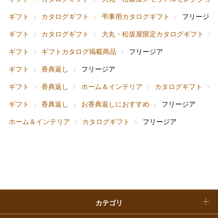
フード＆スイーツ
ホワイトデー
ギフト
カタログギフト
弔事用カタログギフト
フリージア
大丸・松坂屋のギフト
ビューティー
母の日
ギフト
カタログギフト
大丸・松坂屋限定カタログギフト
ファッション
出産内祝い
ギフト
ギフトカタログ掲載商品
フリージア
父の日
ギフト
香典返し
フリージア
ホーム＆インテリア
結婚内祝い
お中元
ギフト
香典返し
ホーム＆インテリア
カタログギフト
ベビー＆キッズ
お香典返し
ギフト
香典返し
お香典返しにおすすめ
フリージア
敬老の日
ホーム＆インテリア
カタログギフト
フリージア
快気祝い
お歳暮
入学内祝い
おせち料理
クリスマスケーキ
カテゴリ
福袋