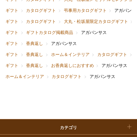
フード＆スイーツ
ホワイトデー
ギフト
カタログギフト
弔事用カタログギフト
アガパンサ
大丸・松坂屋のギフト
ビューティー
母の日
ギフト
カタログギフト
大丸・松坂屋限定カタログギフト
ファッション
出産内祝い
ギフト
ギフトカタログ掲載商品
アガパンサス
父の日
ギフト
香典返し
アガパンサス
ホーム＆インテリア
結婚内祝い
お中元
ギフト
香典返し
ホーム＆インテリア
カタログギフト
ベビー＆キッズ
お香典返し
ギフト
香典返し
お香典返しにおすすめ
アガパンサス
敬老の日
ホーム＆インテリア
カタログギフト
アガパンサス
快気祝い
お歳暮
入学内祝い
おせち料理
クリスマスケーキ
カテゴリ
福袋