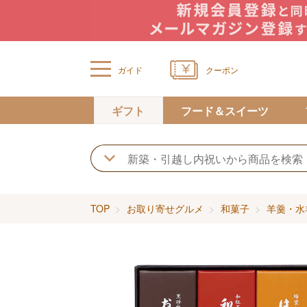
ガイド
クーポン
ギフト
フード＆スイーツ
TOP
お取り寄せグルメ
和菓子
羊羹・水