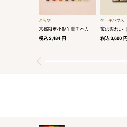
とらや
ケーキハウス
京都限定小形羊羹７本入
菓の賑わい
税込
2,484
円
税込
3,600