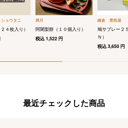
 ショウタニ
満月
鎌倉 豊島屋
（２４枚入り）
阿闍梨餅（１０個入り）
鳩サブレー２
Ｎ）
円
税込
1,522
円
税込
3,650
円
最近チェックした商品