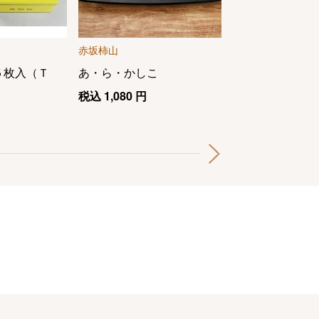
赤坂柿山
ゴディバ
５枚入（Ｔ
あ・ら・かしこ
ラングドシャク
ートメント
税込
1,080
円
税込
3,240
円