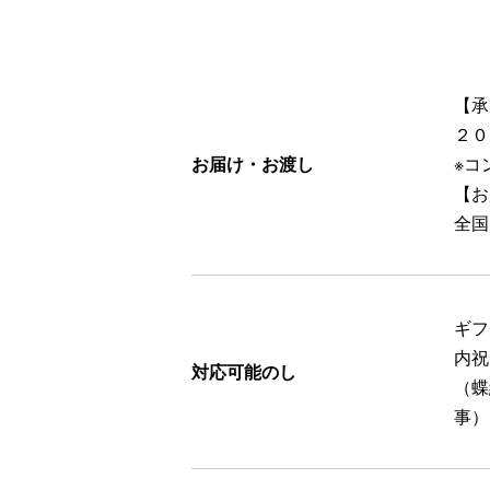
【承
２０
お届け・お渡し
※コ
【お
全国
ギフ
内祝
対応可能のし
（蝶
事）