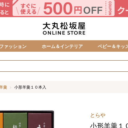
カ
ファッション
ホーム＆インテリア
ベビー＆キッ
羊羹
小形羊羹１０本入
とらや
小形羊羹１