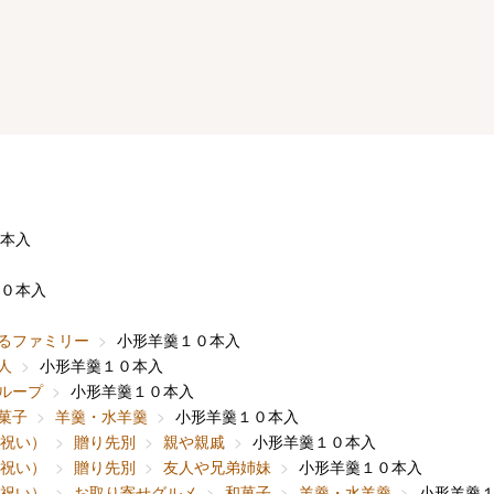
本入
０本入
るファミリー
小形羊羹１０本入
人
小形羊羹１０本入
ループ
小形羊羹１０本入
菓子
羊羹・水羊羹
小形羊羹１０本入
内祝い）
贈り先別
親や親戚
小形羊羹１０本入
内祝い）
贈り先別
友人や兄弟姉妹
小形羊羹１０本入
内祝い）
お取り寄せグルメ
和菓子
羊羹・水羊羹
小形羊羹