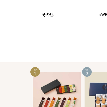
その他
※W
1
2