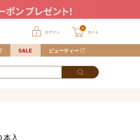
0
ログイン
カート
ートに商品が入っていません
ズ
SALE
ビューティー
０本入