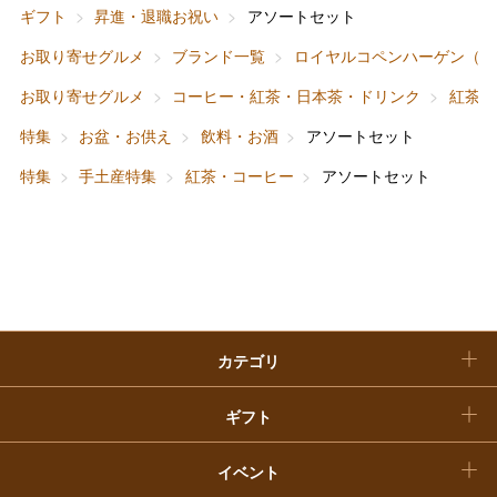
ファッション
出産内祝い
ギフト
昇進・退職お祝い
アソートセット
父の日
お取り寄せグルメ
ブランド一覧
ロイヤルコペンハーゲン（食
ホーム＆インテリア
結婚内祝い
お中元
お取り寄せグルメ
コーヒー・紅茶・日本茶・ドリンク
紅茶・
ベビー＆キッズ
お香典返し
特集
お盆・お供え
飲料・お酒
アソートセット
敬老の日
特集
手土産特集
紅茶・コーヒー
アソートセット
快気祝い
お歳暮
入学内祝い
おせち料理
クリスマスケーキ
カテゴリ
福袋
ギフト
イベント