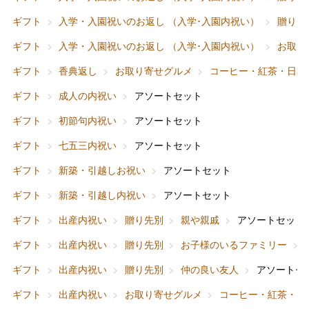
ギフト
入学・入園祝いのお返し （入学･入園内祝い）
贈り先
ギフト
入学・入園祝いのお返し （入学･入園内祝い）
お取り
ギフト
香典返し
お取り寄せグルメ
コーヒー・紅茶・日本
ギフト
成人の内祝い
アソートセット
ギフト
初節句内祝い
アソートセット
ギフト
七五三内祝い
アソートセット
ギフト
新築・引越しお祝い
アソートセット
ギフト
新築・引越し内祝い
アソートセット
ギフト
出産内祝い
贈り先別
親や親戚
アソートセット
バレンタインチョコレート
ギフト
出産内祝い
贈り先別
お子様のいるファミリー
フード＆スイーツ
ホワイトデー
ギフト
出産内祝い
贈り先別
仲の良い友人
アソートセ
大丸・松坂屋のギフト
ビューティー
母の日
ギフト
出産内祝い
お取り寄せグルメ
コーヒー・紅茶・日