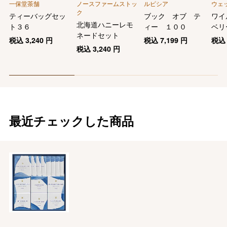
一保堂茶舗
ノースファームストッ
ルピシア
ウェ
ク
ティーバッグセッ
ブック オブ テ
ワイ
北海道ハニーレモ
ト３６
ィー １００
ベリ
ネードセット
税込
3,240
円
税込
7,199
円
税
税込
3,240
円
最近チェックした商品