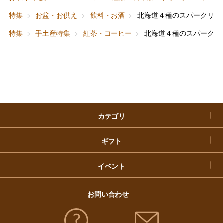
ベビー＆キッズ
お香典返し
特集
お盆・お供え
飲料・お酒
北海道４種のスパークリン
敬老の日
特集
手土産特集
紅茶・コーヒー
北海道４種のスパークリ
快気祝い
お歳暮
入学内祝い
おせち料理
クリスマスケーキ
カテゴリ
福袋
ギフト
イベント
お問い合わせ