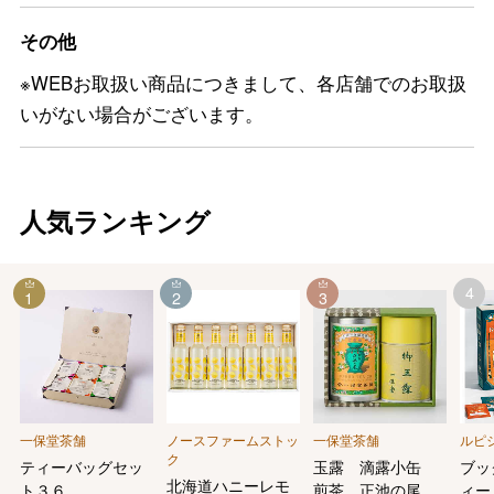
その他
※WEBお取扱い商品につきまして、各店舗でのお取扱
いがない場合がございます。
人気ランキング
4
1
2
3
一保堂茶舗
ノースファームストッ
一保堂茶舗
ルピ
ク
ティーバッグセッ
玉露 滴露小缶
ブッ
北海道ハニーレモ
ト３６
煎茶 正池の尾小
ィー