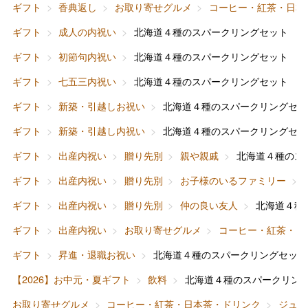
ギフト
香典返し
お取り寄せグルメ
コーヒー・紅茶・日本
ギフト
成人の内祝い
北海道４種のスパークリングセット
ギフト
初節句内祝い
北海道４種のスパークリングセット
ギフト
七五三内祝い
北海道４種のスパークリングセット
ギフト
新築・引越しお祝い
北海道４種のスパークリングセッ
ギフト
新築・引越し内祝い
北海道４種のスパークリングセッ
ギフト
出産内祝い
贈り先別
親や親戚
北海道４種のス
バレンタインチョコレート
ギフト
出産内祝い
贈り先別
お子様のいるファミリー
フード＆スイーツ
ホワイトデー
ギフト
出産内祝い
贈り先別
仲の良い友人
北海道４種
大丸・松坂屋のギフト
ビューティー
母の日
ギフト
出産内祝い
お取り寄せグルメ
コーヒー・紅茶・日
ファッション
出産内祝い
ギフト
昇進・退職お祝い
北海道４種のスパークリングセット
父の日
【2026】お中元・夏ギフト
飲料
北海道４種のスパークリン
ホーム＆インテリア
結婚内祝い
お中元
お取り寄せグルメ
コーヒー・紅茶・日本茶・ドリンク
ジュー