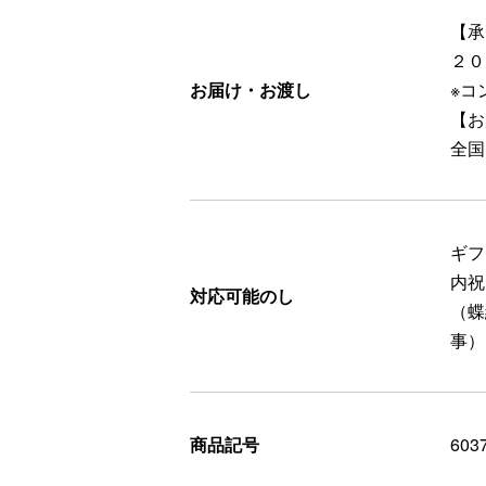
【承
２０
お届け・お渡し
※コ
【お
全国
ギフ
内祝
対応可能のし
（蝶
事）
商品記号
603