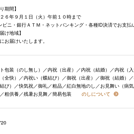
り期間】
２６年９月１日（火）午前１０時まで
ンビニ・銀行ＡＴＭ・ネットバンキング・各種ID決済でお支払
届け地域】
にお届けいたします。
ト包装（のし無し）／内祝（出産）／内祝（結婚）／内祝（入
（全快）／内祝い（蝶結び）／御祝（出産）／御祝（結婚）／
結び）／快気祝／御礼／粗品／紅白無地のし／お見舞い（病気
／粗供養／残暑お見舞／簡易包装
のしについて
720