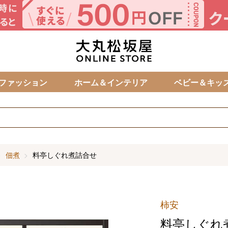
カ
ファッション
ホーム＆インテリア
ベビー＆キッ
佃煮
料亭しぐれ煮詰合せ
柿安
料亭しぐれ