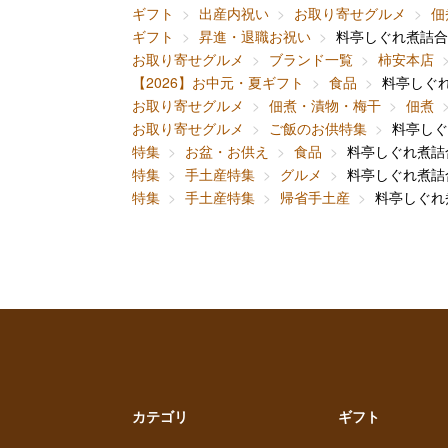
ギフト
出産内祝い
お取り寄せグルメ
佃
ギフト
昇進・退職お祝い
料亭しぐれ煮詰合
お取り寄せグルメ
ブランド一覧
柿安本店
【2026】お中元・夏ギフト
食品
料亭しぐ
お取り寄せグルメ
佃煮・漬物・梅干
佃煮
お取り寄せグルメ
ご飯のお供特集
料亭しぐ
特集
お盆・お供え
食品
料亭しぐれ煮詰
特集
手土産特集
グルメ
料亭しぐれ煮詰
特集
手土産特集
帰省手土産
料亭しぐれ
カテゴリ
ギフト