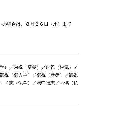
いの場合は、８月２６日（水）まで
学）／内祝（新築）／内祝（快気）／
御祝（御入学）／御祝（新築）／御祝
）／志（仏事）／満中陰志／お供（仏