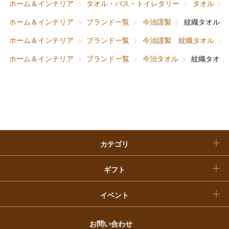
ホーム＆インテリア
タオル・バス・トイレタリー
タオル
ホーム＆インテリア
結婚内祝い
お中元
ホーム＆インテリア
ブランド一覧
今治謹製
紋織タオル 
ベビー＆キッズ
お香典返し
ホーム＆インテリア
ブランド一覧
今治謹製 紋織タオル
敬老の日
ホーム＆インテリア
ブランド一覧
今治タオル
紋織タオル
快気祝い
お歳暮
入学内祝い
おせち料理
クリスマスケーキ
カテゴリ
福袋
ギフト
イベント
お問い合わせ