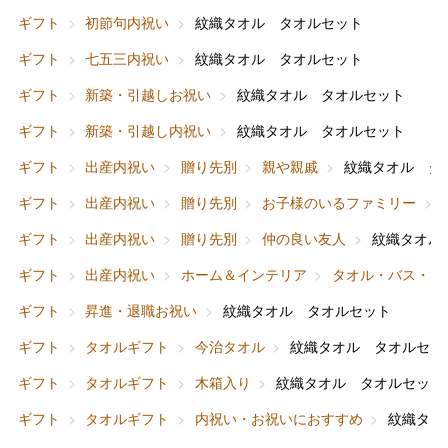
ギフト
初節句内祝い
紋織タオル タオルセット
ギフト
七五三内祝い
紋織タオル タオルセット
ギフト
新築・引越しお祝い
紋織タオル タオルセット
ギフト
新築・引越し内祝い
紋織タオル タオルセット
ギフト
出産内祝い
贈り先別
親や親戚
紋織タオル タ
ギフト
出産内祝い
贈り先別
お子様のいるファミリー
ギフト
出産内祝い
贈り先別
仲の良い友人
紋織タオル
ギフト
出産内祝い
ホーム＆インテリア
タオル・バス・ト
バレンタインチョコレート
ギフト
昇進・退職お祝い
紋織タオル タオルセット
フード＆スイーツ
ホワイトデー
ギフト
タオルギフト
今治タオル
紋織タオル タオルセッ
大丸・松坂屋のギフト
ビューティー
母の日
ギフト
タオルギフト
木箱入り
紋織タオル タオルセット
ファッション
出産内祝い
ギフト
タオルギフト
内祝い・お祝いにおすすめ
紋織タオ
父の日