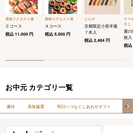
美味リクエスト便
美味リクエスト便
とらや
ケー
タニ
Ｃコース
Ａコース
京都限定小形羊羹
菓の
７本入
税込
11,000
円
税込
5,500
円
枚入
税込
2,484
円
税
お中元 カテゴリ一覧
優待
美味厳選
明日へつなぐしあわせギフト
ザ・