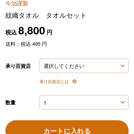
今治謹製
紋織タオル タオルセット
8,800
税込
円
送料：税込
495
円
承り百貨店
承り百貨店とは
数量
カートに入れる