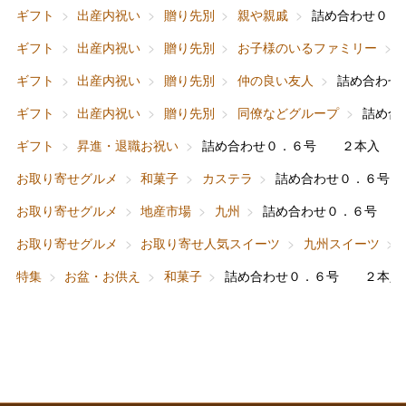
ギフト
出産内祝い
贈り先別
親や親戚
詰め合わせ０
バレンタインチョコレート
ギフト
出産内祝い
贈り先別
お子様のいるファミリー
フード＆スイーツ
ホワイトデー
ギフト
出産内祝い
贈り先別
仲の良い友人
詰め合わせ
大丸・松坂屋のギフト
ビューティー
母の日
ギフト
出産内祝い
贈り先別
同僚などグループ
詰め合
ファッション
出産内祝い
ギフト
昇進・退職お祝い
詰め合わせ０．６号 ２本入
父の日
お取り寄せグルメ
和菓子
カステラ
詰め合わせ０．６号
ホーム＆インテリア
結婚内祝い
お中元
お取り寄せグルメ
地産市場
九州
詰め合わせ０．６号 
ベビー＆キッズ
お香典返し
お取り寄せグルメ
お取り寄せ人気スイーツ
九州スイーツ
敬老の日
特集
お盆・お供え
和菓子
詰め合わせ０．６号 ２本入
快気祝い
お歳暮
入学内祝い
おせち料理
クリスマスケーキ