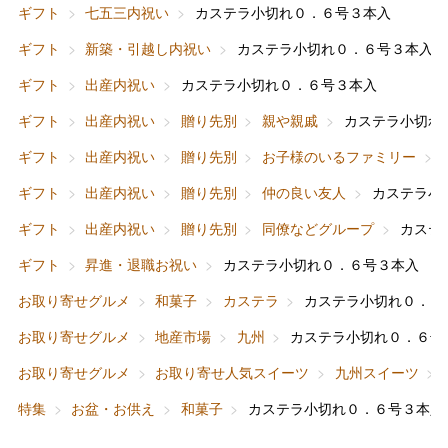
ギフト
七五三内祝い
カステラ小切れ０．６号３本入
ギフト
新築・引越し内祝い
カステラ小切れ０．６号３本入
ギフト
出産内祝い
カステラ小切れ０．６号３本入
ギフト
出産内祝い
贈り先別
親や親戚
カステラ小切れ
バレンタインチョコレート
ギフト
出産内祝い
贈り先別
お子様のいるファミリー
フード＆スイーツ
ホワイトデー
ギフト
出産内祝い
贈り先別
仲の良い友人
カステラ小
大丸・松坂屋のギフト
ビューティー
母の日
ギフト
出産内祝い
贈り先別
同僚などグループ
カステ
ファッション
出産内祝い
ギフト
昇進・退職お祝い
カステラ小切れ０．６号３本入
父の日
お取り寄せグルメ
和菓子
カステラ
カステラ小切れ０．６
ホーム＆インテリア
結婚内祝い
お中元
お取り寄せグルメ
地産市場
九州
カステラ小切れ０．６号
ベビー＆キッズ
お香典返し
お取り寄せグルメ
お取り寄せ人気スイーツ
九州スイーツ
敬老の日
特集
お盆・お供え
和菓子
カステラ小切れ０．６号３本入
快気祝い
お歳暮