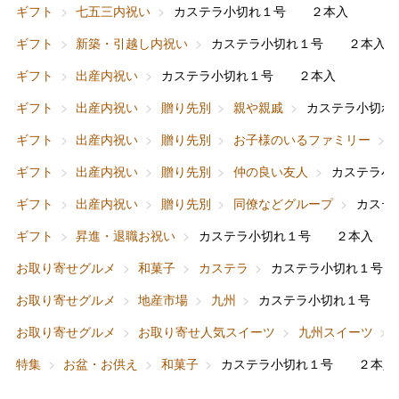
ギフト
七五三内祝い
カステラ小切れ１号 ２本入
ギフト
新築・引越し内祝い
カステラ小切れ１号 ２本入
ギフト
出産内祝い
カステラ小切れ１号 ２本入
ギフト
出産内祝い
贈り先別
親や親戚
カステラ小切
バレンタインチョコレート
ギフト
出産内祝い
贈り先別
お子様のいるファミリー
フード＆スイーツ
ホワイトデー
ギフト
出産内祝い
贈り先別
仲の良い友人
カステラ小
大丸・松坂屋のギフト
ビューティー
母の日
ギフト
出産内祝い
贈り先別
同僚などグループ
カステ
ファッション
出産内祝い
ギフト
昇進・退職お祝い
カステラ小切れ１号 ２本入
父の日
お取り寄せグルメ
和菓子
カステラ
カステラ小切れ１号
ホーム＆インテリア
結婚内祝い
お中元
お取り寄せグルメ
地産市場
九州
カステラ小切れ１号 
ベビー＆キッズ
お香典返し
お取り寄せグルメ
お取り寄せ人気スイーツ
九州スイーツ
敬老の日
特集
お盆・お供え
和菓子
カステラ小切れ１号 ２本入
快気祝い
お歳暮