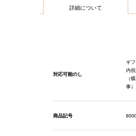
詳細について
ギフ
内祝
対応可能のし
（蝶
事）
商品記号
800