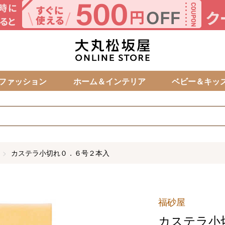
カ
ファッション
ホーム＆インテリア
ベビー＆キッ
カステラ小切れ０．６号２本入
福砂屋
カステラ小