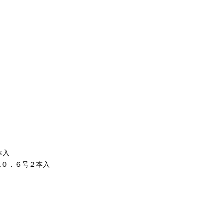
本入
れ０．６号２本入