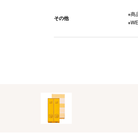
※商
その他
※W