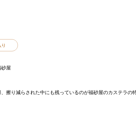
入り
福砂屋
際、擦り減らされた中にも残っているのが福砂屋のカステラの
。