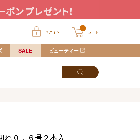
0
ログイン
カート
ートに商品が入っていません
ズ
SALE
ビューティー
切れ０．６号２本入