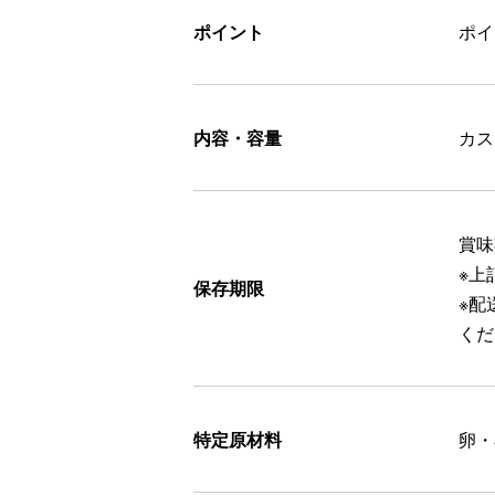
ポイント
ポ
内容・容量
カス
賞味
※上
保存期限
※配
くだ
特定原材料
卵・