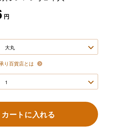
6
円
承り百貨店とは
カートに入れる