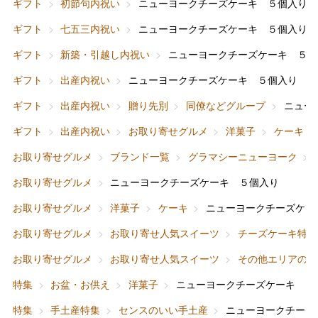
ギフト
初節句内祝い
ニューヨークチーズケーキ ５個入り
ギフト
七五三内祝い
ニューヨークチーズケーキ ５個入り
ギフト
新築・引越し内祝い
ニューヨークチーズケーキ ５個
ギフト
出産内祝い
ニューヨークチーズケーキ ５個入り
ギフト
出産内祝い
贈り先別
同僚などグループ
ニュー
ギフト
出産内祝い
お取り寄せグルメ
洋菓子
ケーキ
お取り寄せグルメ
ブランド一覧
グラマシーニューヨーク
お取り寄せグルメ
ニューヨークチーズケーキ ５個入り
お取り寄せグルメ
洋菓子
ケーキ
ニューヨークチーズケー
バレンタインチョコレート
お取り寄せグルメ
お取り寄せ人気スイーツ
チーズケーキ特集
フード＆スイーツ
ホワイトデー
お取り寄せグルメ
お取り寄せ人気スイーツ
その他エリアのス
大丸・松坂屋のギフト
ビューティー
母の日
特集
お盆・お供え
洋菓子
ニューヨークチーズケーキ ５
ファッション
出産内祝い
特集
手土産特集
センスのいい手土産
ニューヨークチーズ