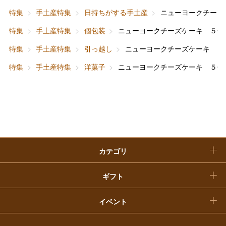
父の日
特集
手土産特集
日持ちがする手土産
ニューヨークチーズ
ホーム＆インテリア
結婚内祝い
お中元
特集
手土産特集
個包装
ニューヨークチーズケーキ ５個
ベビー＆キッズ
お香典返し
特集
手土産特集
引っ越し
ニューヨークチーズケーキ ５
敬老の日
特集
手土産特集
洋菓子
ニューヨークチーズケーキ ５個
快気祝い
お歳暮
入学内祝い
おせち料理
クリスマスケーキ
カテゴリ
福袋
ギフト
イベント