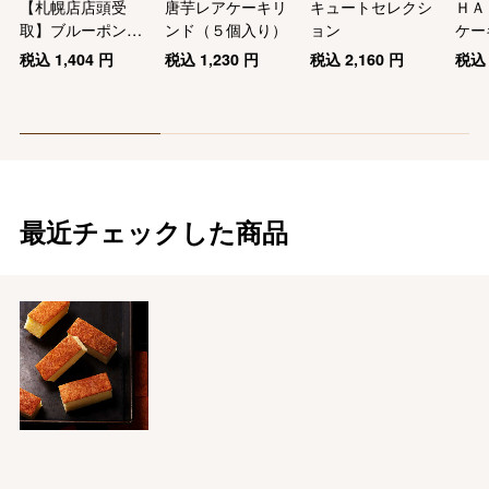
【札幌店店頭受
唐芋レアケーキリ
キュートセレクシ
ＨＡ
取】ブルーポン
ンド（５個入り）
ョン
ケー
ド・キャラメルフ
税込
1,404
円
税込
1,230
円
税込
2,160
円
税
ロマージュ
最近チェックした商品