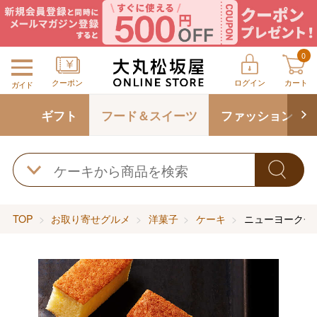
0
クーポン
ログイン
カート
ガイド
ギフト
フード＆スイーツ
ファッション
TOP
お取り寄せグルメ
洋菓子
ケーキ
ニューヨークチ