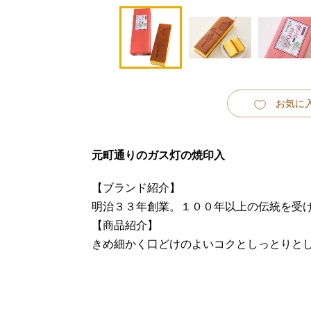
お気に
元町通りのガス灯の焼印入
【ブランド紹介】
明治３３年創業。１００年以上の伝統を受
【商品紹介】
きめ細かく口どけのよいコクとしっとりと