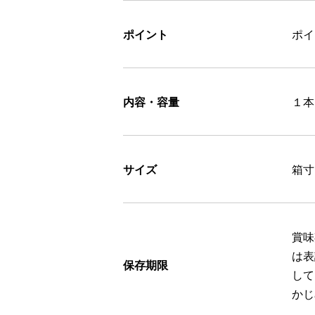
ポイント
ポ
内容・容量
１本
サイズ
箱寸
賞味
は表
保存期限
して
かじ