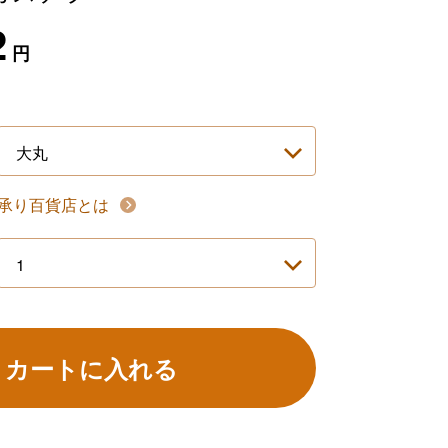
2
円
承り百貨店とは
カートに入れる