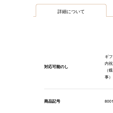
詳細について
ギフ
内祝
対応可能のし
（蝶
事）
商品記号
800