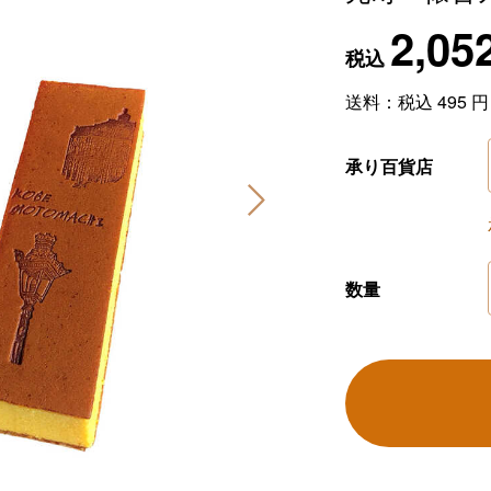
2,05
税込
送料：税込
495
円
承り百貨店
数量