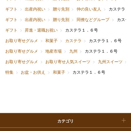
フード＆スイーツ
ホワイトデー
ギフト
出産内祝い
贈り先別
仲の良い友人
カステラ１
大丸・松坂屋のギフト
ビューティー
母の日
ギフト
出産内祝い
贈り先別
同僚などグループ
カステ
ファッション
出産内祝い
ギフト
昇進・退職お祝い
カステラ１．６号
父の日
お取り寄せグルメ
和菓子
カステラ
カステラ１．６号
ホーム＆インテリア
結婚内祝い
お中元
お取り寄せグルメ
地産市場
九州
カステラ１．６号
ベビー＆キッズ
お香典返し
お取り寄せグルメ
お取り寄せ人気スイーツ
九州スイーツ
敬老の日
特集
お盆・お供え
和菓子
カステラ１．６号
快気祝い
お歳暮
入学内祝い
おせち料理
クリスマスケーキ
カテゴリ
福袋