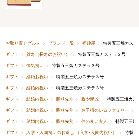
お取り寄せグルメ
ブランド一覧
福砂屋
特製五三焼カステ
ギフト
賀寿（長寿のお祝い）
特製五三焼カステラ３号
ギフト
快気祝い
特製五三焼カステラ３号
ギフト
結婚お祝い
特製五三焼カステラ３号
ギフト
結婚内祝い
特製五三焼カステラ３号
ギフト
結婚内祝い
贈り先別
親や親戚
特製五三焼カス
ギフト
結婚内祝い
贈り先別
お子様のいるファミリー
ギフト
結婚内祝い
贈り先別
仲の良い友人
特製五三焼
ギフト
入学・入園祝いのお返し （入学･入園内祝い）
特製五