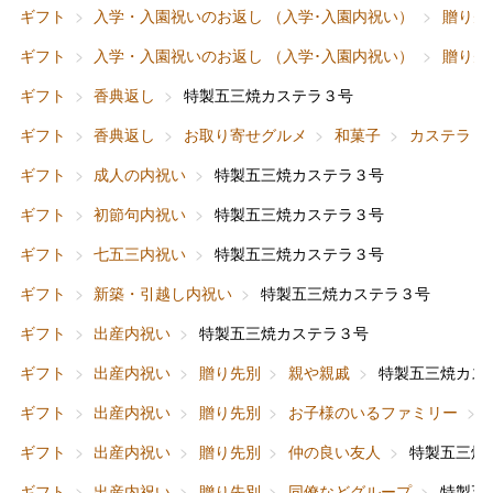
ギフト
入学・入園祝いのお返し （入学･入園内祝い）
贈り先
ギフト
入学・入園祝いのお返し （入学･入園内祝い）
贈り先
ギフト
香典返し
特製五三焼カステラ３号
ギフト
香典返し
お取り寄せグルメ
和菓子
カステラ
ギフト
成人の内祝い
特製五三焼カステラ３号
ギフト
初節句内祝い
特製五三焼カステラ３号
ギフト
七五三内祝い
特製五三焼カステラ３号
ギフト
新築・引越し内祝い
特製五三焼カステラ３号
ギフト
出産内祝い
特製五三焼カステラ３号
ギフト
出産内祝い
贈り先別
親や親戚
特製五三焼カス
バレンタインチョコレート
ギフト
出産内祝い
贈り先別
お子様のいるファミリー
フード＆スイーツ
ホワイトデー
ギフト
出産内祝い
贈り先別
仲の良い友人
特製五三焼
大丸・松坂屋のギフト
ビューティー
母の日
ギフト
出産内祝い
贈り先別
同僚などグループ
特製五