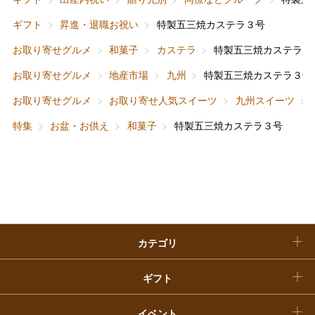
ファッション
出産内祝い
ギフト
昇進・退職お祝い
特製五三焼カステラ３号
父の日
お取り寄せグルメ
和菓子
カステラ
特製五三焼カステラ３
ホーム＆インテリア
結婚内祝い
お中元
お取り寄せグルメ
地産市場
九州
特製五三焼カステラ３号
ベビー＆キッズ
お香典返し
お取り寄せグルメ
お取り寄せ人気スイーツ
九州スイーツ
敬老の日
特集
お盆・お供え
和菓子
特製五三焼カステラ３号
快気祝い
お歳暮
入学内祝い
おせち料理
クリスマスケーキ
カテゴリ
福袋
ギフト
イベント