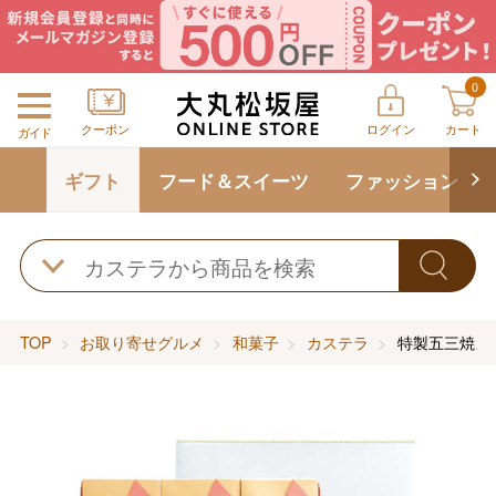
0
クーポン
ログイン
カート
ガイド
ギフト
フード＆スイーツ
ファッション
TOP
お取り寄せグルメ
和菓子
カステラ
特製五三焼カ