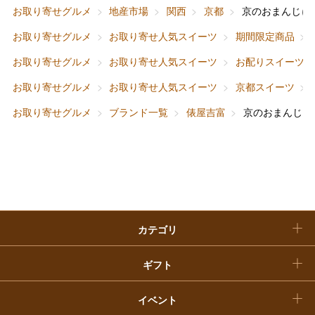
ファッション
出産内祝い
お取り寄せグルメ
地産市場
関西
京都
京のおまんじゅ
父の日
お取り寄せグルメ
お取り寄せ人気スイーツ
期間限定商品
ホーム＆インテリア
結婚内祝い
お中元
お取り寄せグルメ
お取り寄せ人気スイーツ
お配りスイーツ
ベビー＆キッズ
お香典返し
お取り寄せグルメ
お取り寄せ人気スイーツ
京都スイーツ
敬老の日
お取り寄せグルメ
ブランド一覧
俵屋吉富
京のおまんじゅ
快気祝い
お歳暮
入学内祝い
おせち料理
クリスマスケーキ
カテゴリ
福袋
ギフト
イベント