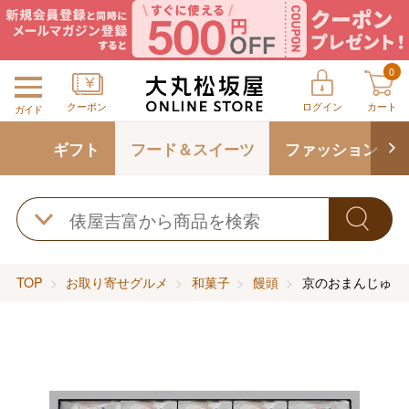
0
クーポン
ログイン
カート
ガイド
ギフト
フード＆スイーツ
ファッション
TOP
お取り寄せグルメ
和菓子
饅頭
京のおまんじゅう