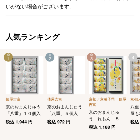
いがない場合がございます。
人気ランキング
4
1
2
3
俵屋吉富
俵屋吉富
京都／京菓子司 俵屋
京都
吉富
京のおまんじゅう
京のおまんじゅう
八重
京のおまんじゅ
「八重」１０個入
「八重」５個入
屋も
う れもん ５個
税込
1,944
円
税込
972
円
税
入り
税込
1,188
円