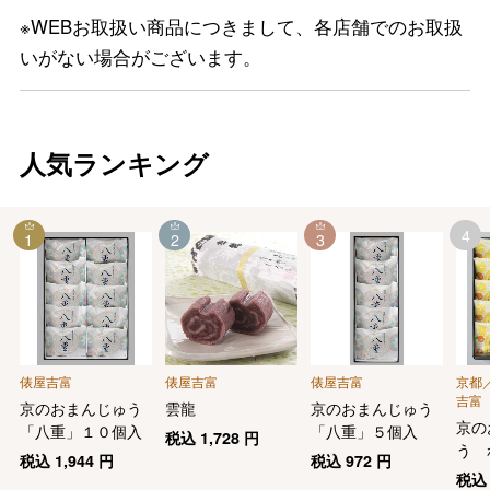
※WEBお取扱い商品につきまして、各店舗でのお取扱
いがない場合がございます。
人気ランキング
4
1
2
3
俵屋吉富
俵屋吉富
俵屋吉富
京都
吉富
京のおまんじゅう
雲龍
京のおまんじゅう
京の
「八重」１０個入
「八重」５個入
税込
1,728
円
う 
税込
1,944
円
税込
972
円
入り
税