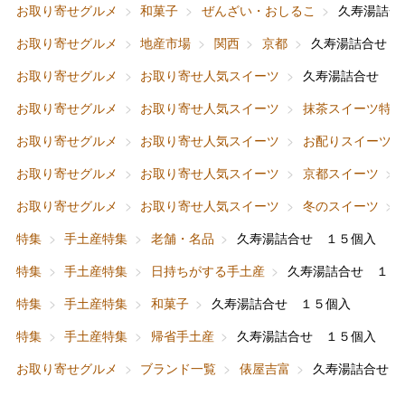
お取り寄せグルメ
和菓子
ぜんざい・おしるこ
久寿湯詰合
お取り寄せグルメ
地産市場
関西
京都
久寿湯詰合せ 
お取り寄せグルメ
お取り寄せ人気スイーツ
久寿湯詰合せ １
お取り寄せグルメ
お取り寄せ人気スイーツ
抹茶スイーツ特集
バレンタインチョコレート
お取り寄せグルメ
お取り寄せ人気スイーツ
お配りスイーツ
フード＆スイーツ
ホワイトデー
お取り寄せグルメ
お取り寄せ人気スイーツ
京都スイーツ
大丸・松坂屋のギフト
ビューティー
母の日
お取り寄せグルメ
お取り寄せ人気スイーツ
冬のスイーツ
ファッション
出産内祝い
特集
手土産特集
老舗・名品
久寿湯詰合せ １５個入
父の日
特集
手土産特集
日持ちがする手土産
久寿湯詰合せ １５
ホーム＆インテリア
結婚内祝い
お中元
特集
手土産特集
和菓子
久寿湯詰合せ １５個入
ベビー＆キッズ
お香典返し
特集
手土産特集
帰省手土産
久寿湯詰合せ １５個入
敬老の日
お取り寄せグルメ
ブランド一覧
俵屋吉富
久寿湯詰合せ 
快気祝い
お歳暮