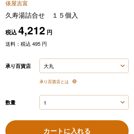
俵屋吉富
久寿湯詰合せ １５個入
4,212
税込
円
送料：税込
495
円
承り百貨店
承り百貨店とは
数量
カートに入れる