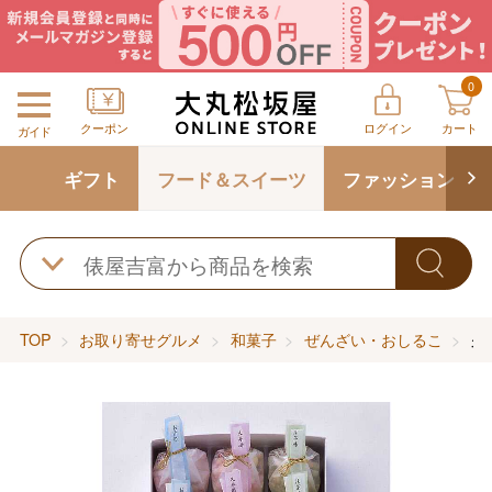
0
クーポン
ログイン
カート
ガイド
ギフト
フード＆スイーツ
ファッション
TOP
お取り寄せグルメ
和菓子
ぜんざい・おしるこ
久